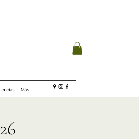
iencias
Más
26