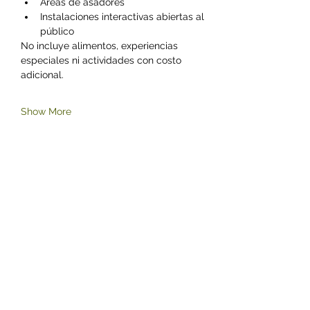
Áreas de asadores
Instalaciones interactivas abiertas al 
público
No incluye alimentos, experiencias 
especiales ni actividades con costo 
adicional.
Show More
Share this event
©2023 by Zoológico Parque del Niño Jersey.