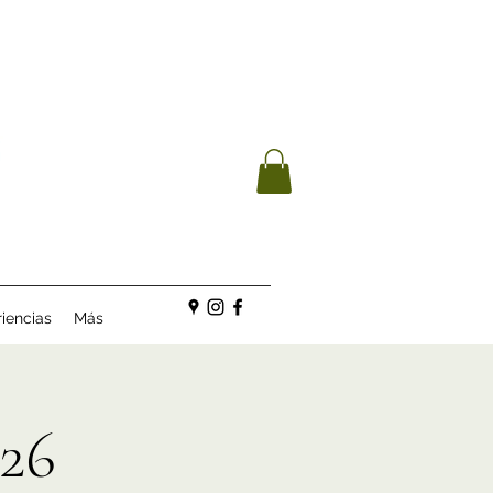
iencias
Más
26