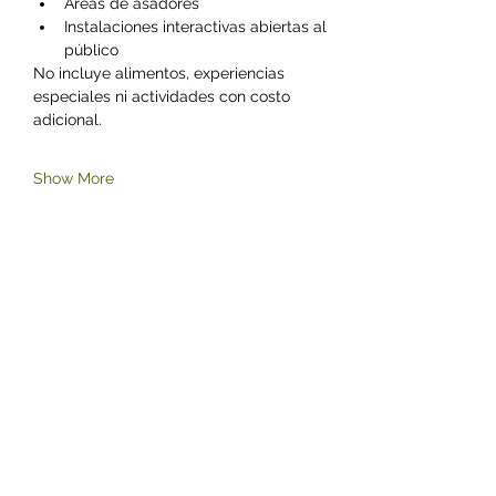
Áreas de asadores
Instalaciones interactivas abiertas al 
público
No incluye alimentos, experiencias 
especiales ni actividades con costo 
adicional.
Show More
Share this event
©2023 by Zoológico Parque del Niño Jersey.