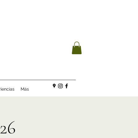
iencias
Más
26