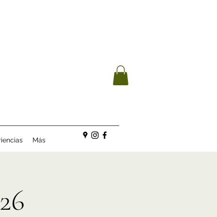
iencias
Más
26