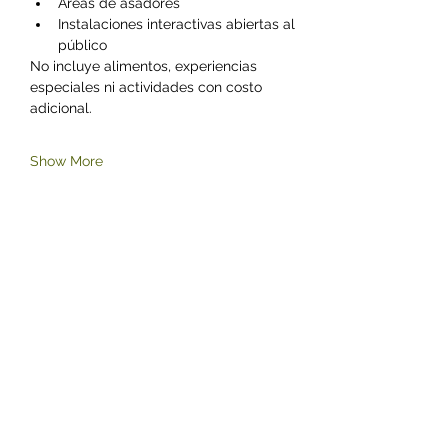
Áreas de asadores
Instalaciones interactivas abiertas al 
público
No incluye alimentos, experiencias 
especiales ni actividades con costo 
adicional.
Show More
Share this event
©2023 by Zoológico Parque del Niño Jersey.