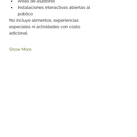
Áreas de asadores
Instalaciones interactivas abiertas al 
público
No incluye alimentos, experiencias 
especiales ni actividades con costo 
adicional.
Show More
Share this event
©2023 by Zoológico Parque del Niño Jersey.