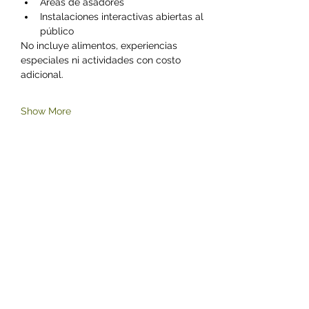
Áreas de asadores
Instalaciones interactivas abiertas al 
público
No incluye alimentos, experiencias 
especiales ni actividades con costo 
adicional.
Show More
Share this event
©2023 by Zoológico Parque del Niño Jersey.