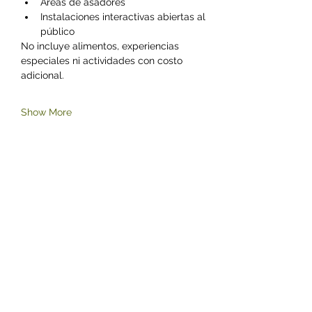
Áreas de asadores
Instalaciones interactivas abiertas al 
público
No incluye alimentos, experiencias 
especiales ni actividades con costo 
adicional.
Show More
Share this event
©2023 by Zoológico Parque del Niño Jersey.